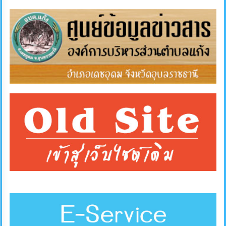
การ
ส่ง
เสริม
ความ
โปร่งใส
การ
จัด
ซื้อ
จัด
จ้าง
การ
เงิน
การ