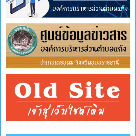
แผนการ
ใช้
จ่าย
งบ
ประมาณ
ประจำ
ปี
การ
บริหาร
และ
พัฒนา
ทรัพยากร
บุคคล