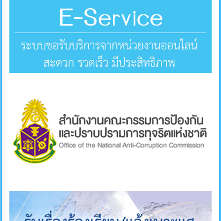
การ
ส่ง
เสริม
ความ
โปร่งใส
การ
จัด
ซื้อ
จัด
จ้าง
การ
เงิน
การ