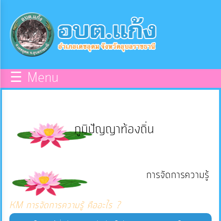
×
หน้า
close
หลัก
ข้อมูล
☰ Menu
พื้น
ฐาน
ภูมิปัญญาท้องถิ่น
บุคลากร
แผน
การจัดการความรู้
ยุทธศาสตร์
KM การจัดการความรู้ คืออะไร ?
ข่าวสาร