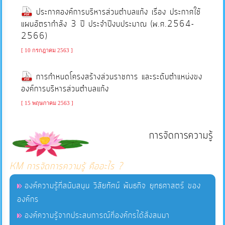
ประกาศองค์การบริหารส่วนตำบลแก้ง เรื่อง ประกาศใช้
แผนอัตรากำลัง 3 ปี ประจำปีงบประมาณ (พ.ศ.2564-
แผนการ
2566)
ใช้
[ 10 กรกฎาคม 2563 ]
จ่าย
งบ
การกำหนดโครงสร้างส่วนราชการ และระดับตำแหน่งขง
ประมาณ
องค์การบริหารส่วนตำบลแก้ง
ประจำ
[ 15 พฤษภาคม 2563 ]
ปี
การจัดการความรู้
การ
บริหาร
KM การจัดการความรู้ คืออะไร ?
และ
พัฒนา
องค์ความรู้ที่สนับสนุน วิสัยทัศน์ พันธกิจ ยุทธศาสตร์ ของ
ทรัพยากร
องค์กร
บุคคล
องค์ความรู้จากประสบการณ์ที่องค์กรได้สั่งสมมา