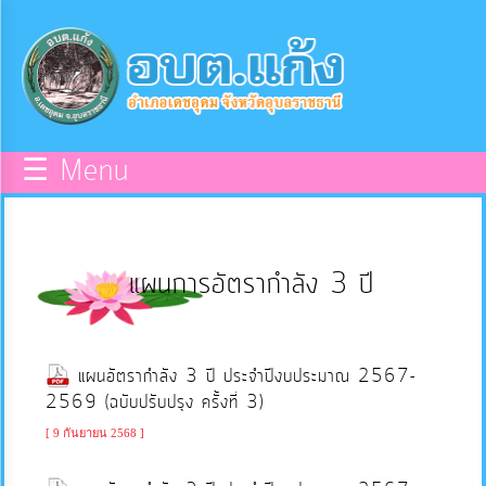
×
หน้า
close
หลัก
ข้อมูล
☰ Menu
พื้น
ฐาน
แผนการอัตรากำลัง 3 ปี
บุคลากร
แผน
แผนอัตรากำลัง 3 ปี ประจำปีงบประมาณ 2567-
ยุทธศาสตร์
2569 (ฉบับปรับปรุง ครั้งที่ 3)
[ 9 กันยายน 2568 ]
ข่าวสาร