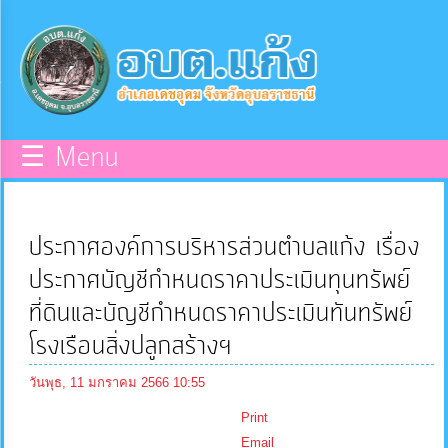
×
หน้า
close
หลัก
ข้อมูล
☰ Menu
พื้น
ฐาน
ประกาศองค์การบริหารส่วนตำบลแก้ง เรื่อง
บุคลากร
ประกาศบัญชีกำหนดราคาประเมินทุนทรัพย์
ที่ดินและบัญชีกำหนดราคาประเมินทันทรัพย์
แผน
โรงเรือนสิ่งปลูกสร้างฯ
ยุทธศาสตร์
วันพุธ, 11 มกราคม 2566 10:55
ข่าวสาร
Print
Email