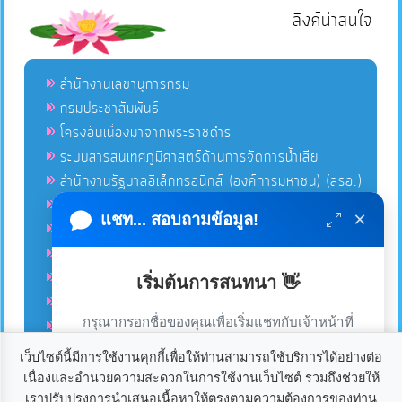
ลิงค์น่าสนใจ
สำนักงานเลขานุการกรม
กรมประชาสัมพันธ์
โครงอันเนื่องมาจากพระราชดำริ
ระบบสารสนเทศภูมิศาสตร์ด้านการจัดการน้ำเสีย
สำนักงานรัฐบาลอิเล็กทรอนิกส์ (องค์การมหาชน) (สรอ.)
โครงการอนุรักษ์พันธุกรรมพืชอันเนื่องมาจากพระราชดำริ
×
แชท... สอบถามข้อมูล!
คลังข่าวมหาไทย
คู่มือตาม พ.ร.บ.อำนวยความสดวกฯ
ฐานข้อมูลหน่วยงานภาครัฐ (INFO)
เริ่มต้นการสนทนา 👋
ศูนย์คุ้มครองผู้ใช้บริการทางการเงิน ศคง.
กรุณากรอกชื่อของคุณเพื่อเริ่มแชทกับเจ้าหน้าที่
ศูนย์อำนวยการบริหารจังหวัดชายแดนภาคใต้ ศอ.บต.
(เฉพาะในวันเวลาราชการ)
เว็บไซต์นี้มีการใช้งานคุกกี้เพื่อให้ท่านสามารถใช้บริการได้อย่างต่อ
เนื่องและอำนวยความสะดวกในการใช้งานเว็บไซต์ รวมถึงช่วยให้
เราใช้คุกกี้เพื่อเพิ่มประสบการณ์และความพึงพอใจในการใช้
ลิขสิทธิ์ © 2020-2021 องค์การบริหารส่วนตำบลแก้ง ขอสงวนไว้
เราปรับปรุงการนำเสนอเนื้อหาให้ตรงตามความต้องการของท่าน