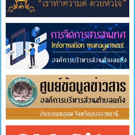
การ
ส่ง
เสริม
ความ
โปร่งใส
การ
จัด
ซื้อ
จัด
จ้าง
การ
เงิน
การ