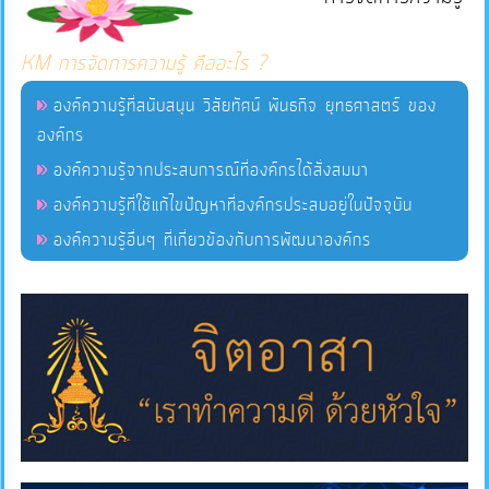
แผนการ
KM การจัดการความรู้ คืออะไร ?
ใช้
องค์ความรู้ที่สนับสนุน วิสัยทัศน์ พันธกิจ ยุทธศาสตร์ ของ
จ่าย
องค์กร
งบ
องค์ความรู้จากประสบการณ์ที่องค์กรได้สั่งสมมา
ประมาณ
องค์ความรู้ที่ใช้แก้ไขปัญหาที่องค์กรประสบอยู่ในปัจจุบัน
ประจำ
ปี
องค์ความรู้อื่นๆ ที่เกี่ยวข้องกับการพัฒนาองค์กร
การ
บริหาร
และ
พัฒนา
ทรัพยากร
บุคคล