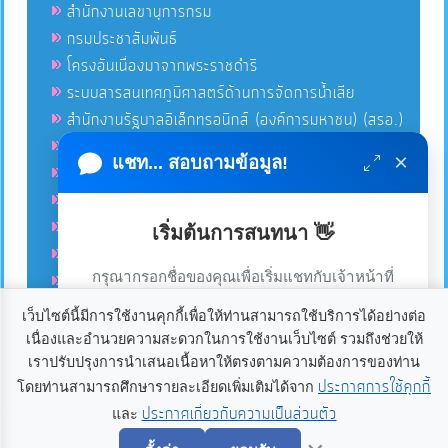
สำนักงานเลขานุการกรม
กรมประชาสัมพันธ์
โครงอันเนื่องมาจากพระราชดำริ
ระบบสารสนเทศภูมิศาสตร์ด้านการจัดการน้ำเสีย
สำนักงานรัฐบาลอิเล็กทรอนิกส์ (องค์การมหาชน) (สรอ.)
โครงการอนุรักษ์พันธุกรรมพืชอันเนื่องมาจากพระราชดำริ
×
แชท... สอบถามข้อมูล!
คลังข่าวมหาไทย
คู่มือตาม พ.ร.บ.อำนวยความสดวกฯ
ฐานข้อมูลหน่วยงานภาครัฐ (INFO)
เริ่มต้นการสนทนา 👋
ศูนย์คุ้มครองผู้ใช้บริการทางการเงิน ศคง.
กรุณากรอกชื่อของคุณเพื่อเริ่มแชทกับเจ้าหน้าที่
ศูนย์อำนวยการบริหารจังหวัดชายแดนภาคใต้ ศอ.บต.
(เฉพาะในวันเวลาราชการ)
เว็บไซต์นี้มีการใช้งานคุกกี้เพื่อให้ท่านสามารถใช้บริการได้อย่างต่อ
เนื่องและอำนวยความสะดวกในการใช้งานเว็บไซต์ รวมถึงช่วยให้
เราใช้คุกกี้เพื่อเพิ่มประสบการณ์และความพึงพอใจในการใช้
ลิขสิทธิ์ © 2020-2021 องค์การบริหารส่วนตำบลแก้ง ขอสงวนไว้
เราปรับปรุงการนำเสนอเนื้อหาให้ตรงตามความต้องการของท่าน
ซึ่งสิทธิทั้งหมดบนเว็บไซต์นี้. องค์การบริหารส่วนตำบลแก้ง
งานเว็บไซต์ หากคุณกด “ยอมรับ” หรือใช้งานเว็บไซต์ของเรา
ประกาศการใช้คุกกี้
โดยท่านสามารถศึกษารายละเอียดเพิ่มเติมได้จาก
อำเภอเดชอุดม จังหวัดอุบลราชธานี 34160. โทร 045-234021
ต่อ ถือว่าคุณยินยอมให้มีการใช้งานคุกกี้
อ่านเพิ่มเติม
ประกาศเกี่ยวกับความเป็นส่วนตัว
และ
เริ่มแชท
แฟกซ์ 045-234080 อีเมลล์
palad@kaeng.go.th
Power by
เว็บ
อุบลดอทคอม