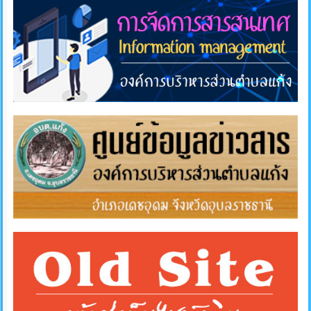
การ
ส่ง
เสริม
ความ
โปร่งใส
การ
จัด
ซื้อ
จัด
จ้าง
การ
เงิน
การ