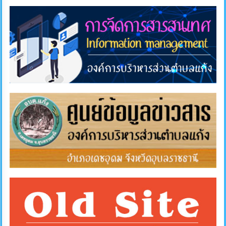
การ
ส่ง
เสริม
ความ
โปร่งใส
การ
จัด
ซื้อ
จัด
จ้าง
การ
เงิน
การ