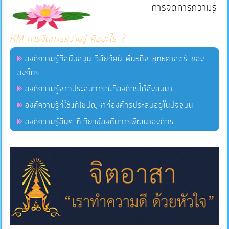
การจัดการความรู้
แผนการ
KM การจัดการความรู้ คืออะไร ?
ใช้
จ่าย
องค์ความรู้ที่สนับสนุน วิสัยทัศน์ พันธกิจ ยุทธศาสตร์ ของ
งบ
องค์กร
ประมาณ
องค์ความรู้จากประสบการณ์ที่องค์กรได้สั่งสมมา
ประจำ
องค์ความรู้ที่ใช้แก้ไขปัญหาที่องค์กรประสบอยู่ในปัจจุบัน
ปี
องค์ความรู้อื่นๆ ที่เกี่ยวข้องกับการพัฒนาองค์กร
การ
บริหาร
และ
พัฒนา
ทรัพยากร
บุคคล