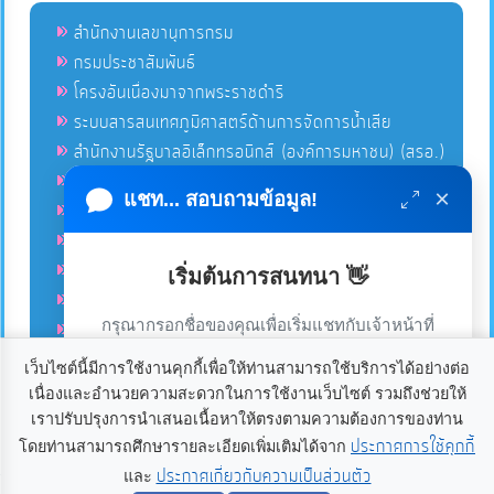
สำนักงานเลขานุการกรม
กรมประชาสัมพันธ์
โครงอันเนื่องมาจากพระราชดำริ
ระบบสารสนเทศภูมิศาสตร์ด้านการจัดการน้ำเสีย
สำนักงานรัฐบาลอิเล็กทรอนิกส์ (องค์การมหาชน) (สรอ.)
โครงการอนุรักษ์พันธุกรรมพืชอันเนื่องมาจากพระราชดำริ
×
แชท... สอบถามข้อมูล!
คลังข่าวมหาไทย
คู่มือตาม พ.ร.บ.อำนวยความสดวกฯ
ฐานข้อมูลหน่วยงานภาครัฐ (INFO)
เริ่มต้นการสนทนา 👋
ศูนย์คุ้มครองผู้ใช้บริการทางการเงิน ศคง.
กรุณากรอกชื่อของคุณเพื่อเริ่มแชทกับเจ้าหน้าที่
ศูนย์อำนวยการบริหารจังหวัดชายแดนภาคใต้ ศอ.บต.
(เฉพาะในวันเวลาราชการ)
เว็บไซต์นี้มีการใช้งานคุกกี้เพื่อให้ท่านสามารถใช้บริการได้อย่างต่อ
เนื่องและอำนวยความสะดวกในการใช้งานเว็บไซต์ รวมถึงช่วยให้
เราใช้คุกกี้เพื่อเพิ่มประสบการณ์และความพึงพอใจในการใช้
ลิขสิทธิ์ © 2020-2021 องค์การบริหารส่วนตำบลแก้ง ขอสงวนไว้
เราปรับปรุงการนำเสนอเนื้อหาให้ตรงตามความต้องการของท่าน
ซึ่งสิทธิทั้งหมดบนเว็บไซต์นี้. องค์การบริหารส่วนตำบลแก้ง
งานเว็บไซต์ หากคุณกด “ยอมรับ” หรือใช้งานเว็บไซต์ของเรา
ประกาศการใช้คุกกี้
โดยท่านสามารถศึกษารายละเอียดเพิ่มเติมได้จาก
อำเภอเดชอุดม จังหวัดอุบลราชธานี 34160. โทร 045-234021
ต่อ ถือว่าคุณยินยอมให้มีการใช้งานคุกกี้
อ่านเพิ่มเติม
ประกาศเกี่ยวกับความเป็นส่วนตัว
และ
เริ่มแชท
แฟกซ์ 045-234080 อีเมลล์
palad@kaeng.go.th
Power by
เว็บ