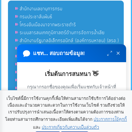
สำนักงานเลขานุการกรม
กรมประชาสัมพันธ์
โครงอันเนื่องมาจากพระราชดำริ
ระบบสารสนเทศภูมิศาสตร์ด้านการจัดการน้ำเสีย
สำนักงานรัฐบาลอิเล็กทรอนิกส์ (องค์การมหาชน) (สรอ.)
โครงการอนุรักษ์พันธุกรรมพืชอันเนื่องมาจากพระราชดำริ
×
แชท... สอบถามข้อมูล!
คลังข่าวมหาไทย
คู่มือตาม พ.ร.บ.อำนวยความสดวกฯ
ฐานข้อมูลหน่วยงานภาครัฐ (INFO)
เริ่มต้นการสนทนา 👋
ศูนย์คุ้มครองผู้ใช้บริการทางการเงิน ศคง.
กรุณากรอกชื่อของคุณเพื่อเริ่มแชทกับเจ้าหน้าที่
ศูนย์อำนวยการบริหารจังหวัดชายแดนภาคใต้ ศอ.บต.
(เฉพาะในวันเวลาราชการ)
เว็บไซต์นี้มีการใช้งานคุกกี้เพื่อให้ท่านสามารถใช้บริการได้อย่างต่อ
เนื่องและอำนวยความสะดวกในการใช้งานเว็บไซต์ รวมถึงช่วยให้
เราใช้คุกกี้เพื่อเพิ่มประสบการณ์และความพึงพอใจในการใช้
ลิขสิทธิ์ © 2020-2021 องค์การบริหารส่วนตำบลแก้ง ขอสงวนไว้
เราปรับปรุงการนำเสนอเนื้อหาให้ตรงตามความต้องการของท่าน
ซึ่งสิทธิทั้งหมดบนเว็บไซต์นี้. องค์การบริหารส่วนตำบลแก้ง
งานเว็บไซต์ หากคุณกด “ยอมรับ” หรือใช้งานเว็บไซต์ของเรา
ประกาศการใช้คุกกี้
โดยท่านสามารถศึกษารายละเอียดเพิ่มเติมได้จาก
อำเภอเดชอุดม จังหวัดอุบลราชธานี 34160. โทร 045-234021
ต่อ ถือว่าคุณยินยอมให้มีการใช้งานคุกกี้
อ่านเพิ่มเติม
ประกาศเกี่ยวกับความเป็นส่วนตัว
และ
เริ่มแชท
แฟกซ์ 045-234080 อีเมลล์
palad@kaeng.go.th
Power by
เว็บ