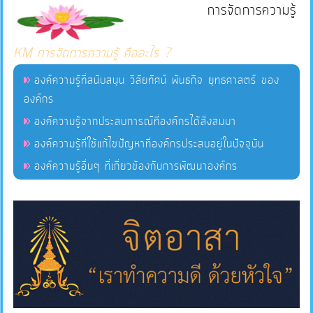
การจัดการความรู้
แผนการ
KM การจัดการความรู้ คืออะไร ?
ใช้
จ่าย
องค์ความรู้ที่สนับสนุน วิสัยทัศน์ พันธกิจ ยุทธศาสตร์ ของ
งบ
องค์กร
ประมาณ
องค์ความรู้จากประสบการณ์ที่องค์กรได้สั่งสมมา
ประจำ
องค์ความรู้ที่ใช้แก้ไขปัญหาที่องค์กรประสบอยู่ในปัจจุบัน
ปี
องค์ความรู้อื่นๆ ที่เกี่ยวข้องกับการพัฒนาองค์กร
การ
บริหาร
และ
พัฒนา
ทรัพยากร
บุคคล