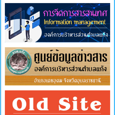
การ
ส่ง
เสริม
ความ
โปร่งใส
การ
จัด
ซื้อ
จัด
จ้าง
การ
เงิน
การ