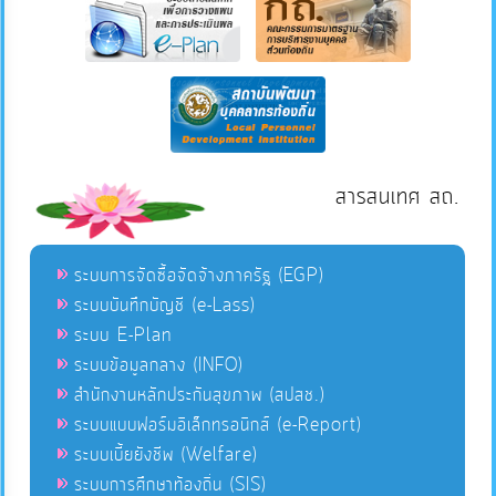
สารสนเทศ สถ.
ระบบการจัดซื้อจัดจ้างภาครัฐ (EGP)
ระบบบันทึกบัญชี (e-Lass)
ระบบ E-Plan
ระบบข้อมูลกลาง (INFO)
สำนักงานหลักประกันสุขภาพ (สปสช.)
ระบบแบบฟอร์มอิเล็กทรอนิกส์ (e-Report)
ระบบเบี้ยยังชีพ (Welfare)
ระบบการศึกษาท้องถิ่น (SIS)