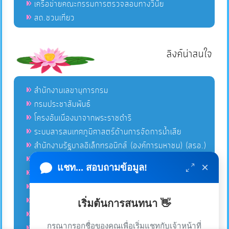
เครือข่ายคณะกรรมการตรวจสอบทางวินัย
สถ.ชวนเที่ยว
ลิงค์น่าสนใจ
สำนักงานเลขานุการกรม
กรมประชาสัมพันธ์
โครงอันเนื่องมาจากพระราชดำริ
ระบบสารสนเทศภูมิศาสตร์ด้านการจัดการน้ำเสีย
สำนักงานรัฐบาลอิเล็กทรอนิกส์ (องค์การมหาชน) (สรอ.)
โครงการอนุรักษ์พันธุกรรมพืชอันเนื่องมาจากพระราชดำริ
×
แชท... สอบถามข้อมูล!
คลังข่าวมหาไทย
คู่มือตาม พ.ร.บ.อำนวยความสดวกฯ
ฐานข้อมูลหน่วยงานภาครัฐ (INFO)
เริ่มต้นการสนทนา 👋
ศูนย์คุ้มครองผู้ใช้บริการทางการเงิน ศคง.
กรุณากรอกชื่อของคุณเพื่อเริ่มแชทกับเจ้าหน้าที่
ศูนย์อำนวยการบริหารจังหวัดชายแดนภาคใต้ ศอ.บต.