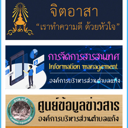
การ
ส่ง
เสริม
ความ
โปร่งใส
การ
จัด
ซื้อ
จัด
จ้าง
การ
เงิน
การ