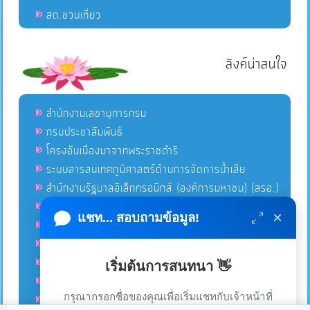
สถ.ชวนเที่ยว
ลิงค์น่าสนใจ
สำนักงานเลขานุการกรม
กรมประชาสัมพันธ์
โครงอันเนื่องมาจากพระราชดำริ
ระบบสารสนเทศภูมิศาสตร์ด้านการจัดการน้ำเสีย
สำนักงานรัฐบาลอิเล็กทรอนิกส์ (องค์การมหาชน) (สรอ.)
โครงการอนุรักษ์พันธุกรรมพืชอันเนื่องมาจากพระราชดำริ
×
แชท... สอบถามข้อมูล!
คลังข่าวมหาไทย
คู่มือตาม พ.ร.บ.อำนวยความสดวกฯ
ฐานข้อมูลหน่วยงานภาครัฐ (INFO)
เริ่มต้นการสนทนา 👋
ศูนย์คุ้มครองผู้ใช้บริการทางการเงิน ศคง.
กรุณากรอกชื่อของคุณเพื่อเริ่มแชทกับเจ้าหน้าที่
ศูนย์อำนวยการบริหารจังหวัดชายแดนภาคใต้ ศอ.บต.