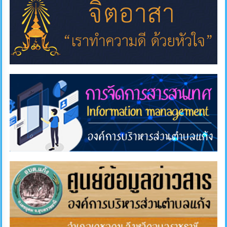
การ
ส่ง
เสริม
ความ
โปร่งใส
การ
จัด
ซื้อ
จัด
จ้าง
การ
เงิน
การ