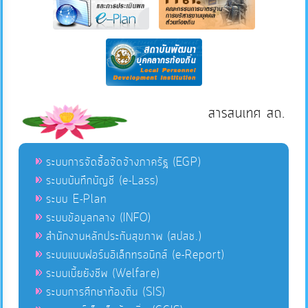
สารสนเทศ สถ.
ระบบการจัดซื้อจัดจ้างภาครัฐ (EGP)
ระบบบันทึกบัญชี (e-Lass)
ระบบ E-Plan
ระบบข้อมูลกลาง (INFO)
สำนักงานหลักประกันสุขภาพ (สปสช.)
ระบบแบบฟอร์มอิเล็กทรอนิกส์ (e-Report)
ระบบเบี้ยยังชีพ (Welfare)
ระบบการศึกษาท้องถิ่น (SIS)