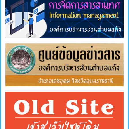
การ
ส่ง
เสริม
ความ
โปร่งใส
การ
จัด
ซื้อ
จัด
จ้าง
การ
เงิน
การ