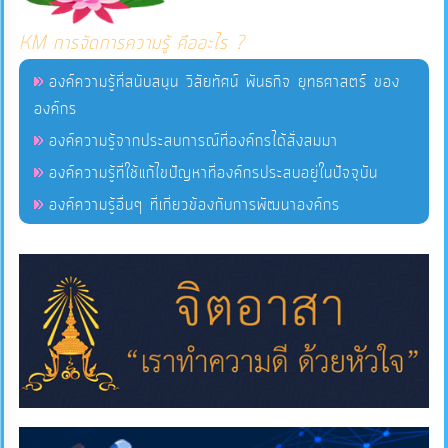
KM การจัดการความรู้ คืออะไร ?
แผนการ
องค์ความรู้ที่สนับสนุน วิสัยทัศน์ พันธกิจ ยุทธศาสตร์ ของ
ใช้
องค์กร
จ่าย
งบ
องค์ความรู้จากประสบการณ์ที่องค์กรได้สั่งสมมา
ประมาณ
องค์ความรู้ที่ใช้แก้ไขปัญหาที่องค์กรประสบอยู่ในปัจจุบัน
ประจำ
องค์ความรู้อื่นๆ ที่เกี่ยวข้องกับการพัฒนาองค์กร
ปี
การ
บริหาร
และ
พัฒนา
ทรัพยากร
บุคคล