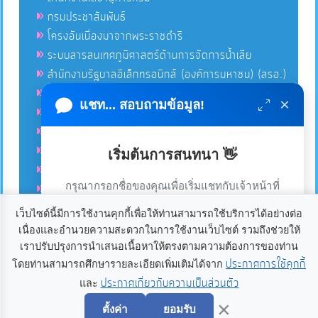
กรมประชาสัมพันธ์
โครงอันเนื่องมาจากพระราชดำริ
ระบบสารสนเทศภูมิศาสตร์ด้านการจัดการน้ำเสีย
สำนักงานรัฐบาลอิเล็กทรอนิกส์ (องค์การมหาชน) (สรอ.)
โครงการอนุรักษ์พันธุกรรมพืชอันเนื่องมาจากพระราชดำริ
×
แชท... สอบถามข้อมูล!
คลังข่าวมหาไทย
คู่มือตาม พ.ร.บ.อำนวยความสดวกฯ
ฐานข้อมูลหน่วยงานภาครัฐ (INFO)
เริ่มต้นการสนทนา 👋
ศูนย์คุ้มครองผู้ใช้บริการทางการเงิน ศคง.
กรุณากรอกชื่อของคุณเพื่อเริ่มแชทกับเจ้าหน้าที่
ศูนย์อำนวยการบริหารจังหวัดชายแดนภาคใต้ ศอ.บต.
(เฉพาะในวันเวลาราชการ)
เว็บไซต์นี้มีการใช้งานคุกกี้เพื่อให้ท่านสามารถใช้บริการได้อย่างต่อ
เนื่องและอำนวยความสะดวกในการใช้งานเว็บไซต์ รวมถึงช่วยให้
เราใช้คุกกี้เพื่อเพิ่มประสบการณ์และความพึงพอใจในการใช้
ลิขสิทธิ์ © 2020-2021 องค์การบริหารส่วนตำบลแก้ง ขอสงวนไว้
เราปรับปรุงการนำเสนอเนื้อหาให้ตรงตามความต้องการของท่าน
ซึ่งสิทธิทั้งหมดบนเว็บไซต์นี้. องค์การบริหารส่วนตำบลแก้ง
งานเว็บไซต์ หากคุณกด “ยอมรับ” หรือใช้งานเว็บไซต์ของเรา
ประกาศการใช้คุกกี้
โดยท่านสามารถศึกษารายละเอียดเพิ่มเติมได้จาก
อำเภอเดชอุดม จังหวัดอุบลราชธานี 34160. โทร 045-234021
ต่อ ถือว่าคุณยินยอมให้มีการใช้งานคุกกี้
อ่านเพิ่มเติม
ประกาศเกี่ยวกับความเป็นส่วนตัว
และ
เริ่มแชท
แฟกซ์ 045-234080 อีเมลล์
palad@kaeng.go.th
Power by
เว็บ
×
อุบลดอทคอม
ตั้งค่า
ยอมรับ
ยอมรับ