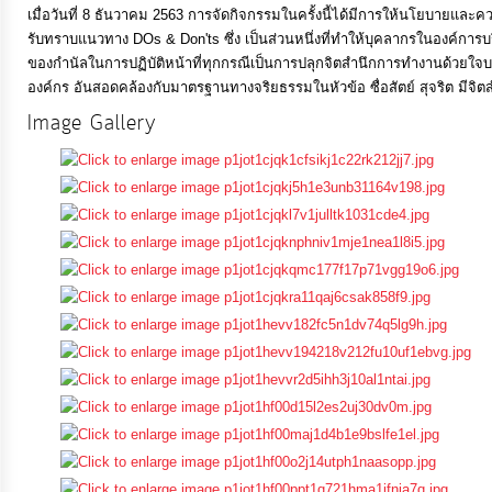
เมื่อวันที่ 8 ธันวาคม 2563 การจัดกิจกรรมในครั้งนี้ได้มีการให้นโยบายและค
การ
รับทราบแนวทาง DOs & Don'ts ซึ่ง เป็นส่วนหนึ่งที่ทำให้บุคลากรในองค์การ
ส่ง
ของกำนัลในการปฏิบัติหน้าที่ทุกกรณีเป็นการปลุกจิตสำนึกการทำงานด้วยใจบริ
องค์กร อันสอดคล้องกับมาตรฐานทางจริยธรรมในหัวข้อ ซื่อสัตย์ สุจริต มีจิตสำ
เสริม
Image Gallery
ความ
โปร่งใส
การ
จัด
ซื้อ
จัด
จ้าง
การ
เงิน
การ