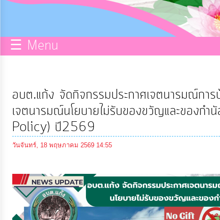
บริการ
ข้อมูล
☰ Menu
การ
จัดการ
ความ
อบต.แก้ง จัดกิจกรรมประกาศเจตนารมณ์การป
รู้
เจตนารมณ์นโยบายไม่รับของขวัญและของกำนัลท
Policy) ปี2569
การ
ดำเนิน
วันจันทร์, 18 พฤษภาคม 2569 14:55
งาน
การ
ให้
บริการ