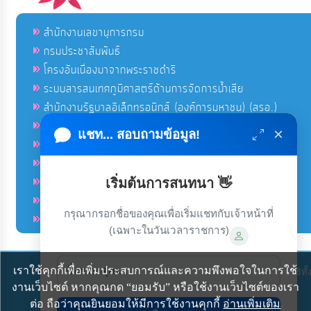
สำนักงานเลขานุการกรม
กรมประชาสัมพันธ์
โครงอันเนื่องมาจากพระราชดำริ
ระบบสารสนเทศภูมิศาสตร์ด้านการจัดการน้ำเสีย
สำนักงานรัฐบาลอิเล็กทรอนิกส์ (องค์การมหาชน) (สรอ.)
โครงการอนุรักษ์พันธุกรรมพืชอันเนื่องมาจากพระราชดำริ
×
แชท... สอบถามข้อมูล!
คลังข่าวมหาไทย
คู่มือตาม พ.ร.บ.อำนวยความสดวกฯ
ฐานข้อมูลหน่วยงานภาครัฐ (INFO)
เริ่มต้นการสนทนา 👋
ศูนย์คุ้มครองผู้ใช้บริการทางการเงิน ศคง.
กรุณากรอกชื่อของคุณเพื่อเริ่มแชทกับเจ้าหน้าที่
ศูนย์อำนวยการบริหารจังหวัดชายแดนภาคใต้ ศอ.บต.
(เฉพาะในวันเวลาราชการ)
เราใช้คุกกี้เพื่อเพิ่มประสบการณ์และความพึงพอใจในการใช้
ลิขสิทธิ์ © 2020-2021 องค์การบริหารส่วนตำบลแก้ง ขอสงวนไว้ซึ่งสิทธิ
งานเว็บไซต์ หากคุณกด “ยอมรับ” หรือใช้งานเว็บไซต์ของเรา
ต่อ ถือว่าคุณยินยอมให้มีการใช้งานคุกกี้
อ่านเพิ่มเติม