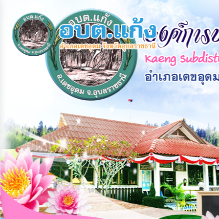
×
หน้า
close
หลัก
ข้อมูล
พื้น
ฐาน
บุคลากร
แผน
ยุทธศาสตร์
ข่าวสาร