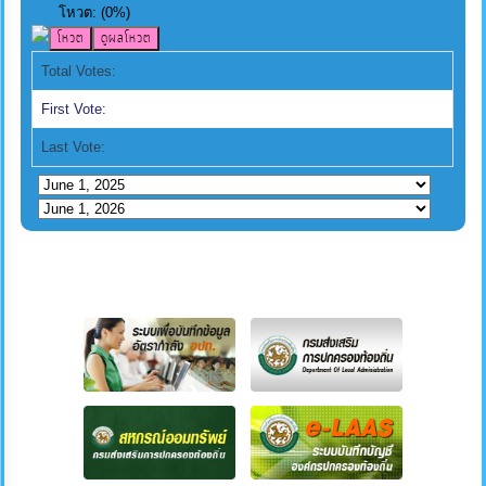
โหวต:
(
0
%)
Total Votes:
First Vote:
Last Vote: