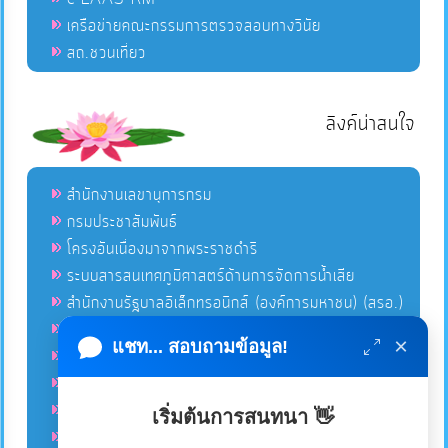
เครือข่ายคณะกรรมการตรวจสอบทางวินัย
สถ.ชวนเที่ยว
ลิงค์น่าสนใจ
สำนักงานเลขานุการกรม
กรมประชาสัมพันธ์
โครงอันเนื่องมาจากพระราชดำริ
ระบบสารสนเทศภูมิศาสตร์ด้านการจัดการน้ำเสีย
สำนักงานรัฐบาลอิเล็กทรอนิกส์ (องค์การมหาชน) (สรอ.)
โครงการอนุรักษ์พันธุกรรมพืชอันเนื่องมาจากพระราชดำริ
×
แชท... สอบถามข้อมูล!
คลังข่าวมหาไทย
คู่มือตาม พ.ร.บ.อำนวยความสดวกฯ
ฐานข้อมูลหน่วยงานภาครัฐ (INFO)
เริ่มต้นการสนทนา 👋
ศูนย์คุ้มครองผู้ใช้บริการทางการเงิน ศคง.