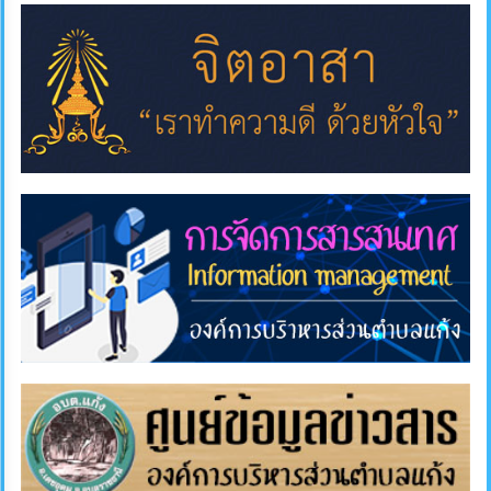
แผนการ
ใช้
จ่าย
งบ
ประมาณ
ประจำ
ปี
การ
บริหาร
และ
พัฒนา
ทรัพยากร
บุคคล