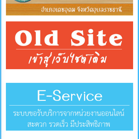
การ
ส่ง
เสริม
ความ
โปร่งใส
การ
จัด
ซื้อ
จัด
จ้าง
การ
เงิน
การ