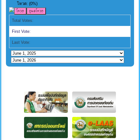
โหวต:
(
0
%)
Total Votes:
First Vote:
Last Vote: