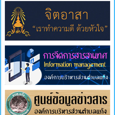
แผนการ
ใช้
จ่าย
งบ
ประมาณ
ประจำ
ปี
การ
บริหาร
และ
พัฒนา
ทรัพยากร
บุคคล