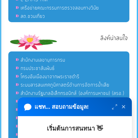
เครือข่ายคณะกรรมการตรวจสอบทางวินัย
สถ.ชวนเที่ยว
ลิงค์น่าสนใจ
สำนักงานเลขานุการกรม
กรมประชาสัมพันธ์
โครงอันเนื่องมาจากพระราชดำริ
ระบบสารสนเทศภูมิศาสตร์ด้านการจัดการน้ำเสีย
สำนักงานรัฐบาลอิเล็กทรอนิกส์ (องค์การมหาชน) (สรอ.)
โครงการอนุรักษ์พันธุกรรมพืชอันเนื่องมาจากพระราชดำริ
×
แชท... สอบถามข้อมูล!
คลังข่าวมหาไทย
คู่มือตาม พ.ร.บ.อำนวยความสดวกฯ
ฐานข้อมูลหน่วยงานภาครัฐ (INFO)
เริ่มต้นการสนทนา 👋
ศูนย์คุ้มครองผู้ใช้บริการทางการเงิน ศคง.