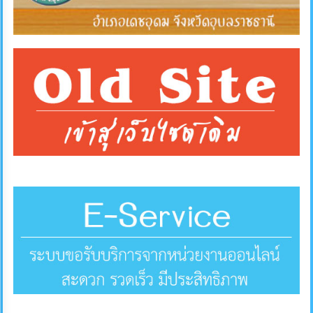
การ
ส่ง
เสริม
ความ
โปร่งใส
การ
จัด
ซื้อ
จัด
จ้าง
การ
เงิน
การ