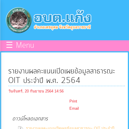
×
หน้า
close
หลัก
ข้อมูล
☰ Menu
พื้น
ฐาน
รายงานผลคะแนนเปิดเผยข้อมูลสาธารณะ
บุคลากร
OIT ประจำปี พ.ศ. 2564
วันจันทร์, 20 กันยายน 2564 14:56
แผน
Print
ยุทธศาสตร์
Email
ดาวน์โหลดเอกสาร
ข่าวสาร
รายงานผลคะแนนเปิดเผยข้อมูลสาธารณะ OIT ประจำปี