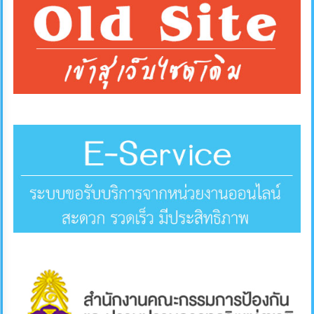
การ
ส่ง
เสริม
ความ
โปร่งใส
การ
จัด
ซื้อ
จัด
จ้าง
การ
เงิน
การ