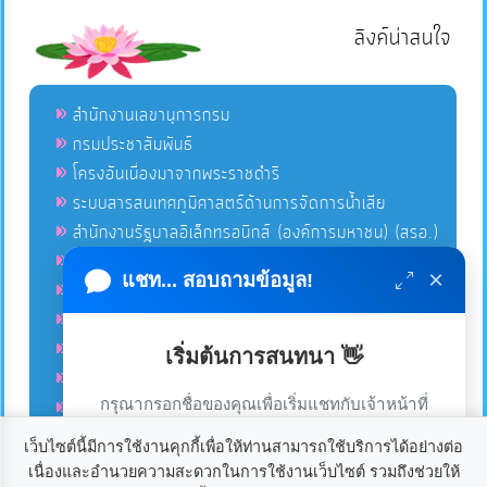
ลิงค์น่าสนใจ
สำนักงานเลขานุการกรม
กรมประชาสัมพันธ์
โครงอันเนื่องมาจากพระราชดำริ
ระบบสารสนเทศภูมิศาสตร์ด้านการจัดการน้ำเสีย
สำนักงานรัฐบาลอิเล็กทรอนิกส์ (องค์การมหาชน) (สรอ.)
โครงการอนุรักษ์พันธุกรรมพืชอันเนื่องมาจากพระราชดำริ
×
แชท... สอบถามข้อมูล!
คลังข่าวมหาไทย
คู่มือตาม พ.ร.บ.อำนวยความสดวกฯ
ฐานข้อมูลหน่วยงานภาครัฐ (INFO)
เริ่มต้นการสนทนา 👋
ศูนย์คุ้มครองผู้ใช้บริการทางการเงิน ศคง.
กรุณากรอกชื่อของคุณเพื่อเริ่มแชทกับเจ้าหน้าที่
ศูนย์อำนวยการบริหารจังหวัดชายแดนภาคใต้ ศอ.บต.
(เฉพาะในวันเวลาราชการ)
เว็บไซต์นี้มีการใช้งานคุกกี้เพื่อให้ท่านสามารถใช้บริการได้อย่างต่อ
เนื่องและอำนวยความสะดวกในการใช้งานเว็บไซต์ รวมถึงช่วยให้