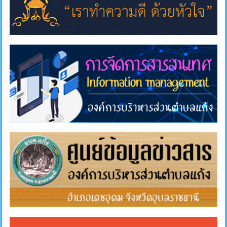
แผนการ
ใช้
จ่าย
งบ
ประมาณ
ประจำ
ปี
การ
บริหาร
และ
พัฒนา
ทรัพยากร
บุคคล