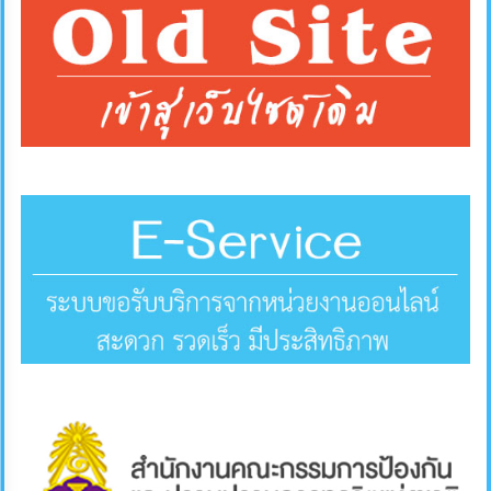
การ
ส่ง
เสริม
ความ
โปร่งใส
การ
จัด
ซื้อ
จัด
จ้าง
การ
เงิน
การ