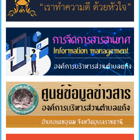
แผนการ
ใช้
จ่าย
งบ
ประมาณ
ประจำ
ปี
การ
บริหาร
และ
พัฒนา
ทรัพยากร
บุคคล