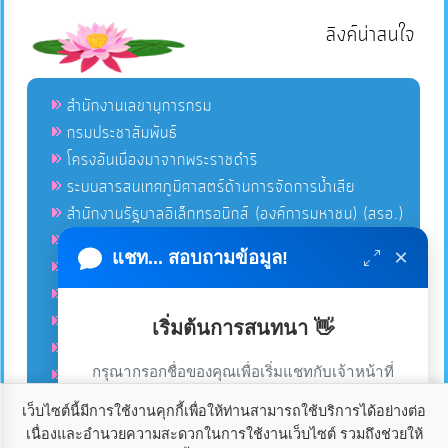
ลิงค์น่าสนใจ
สำนักงานเลขานุการกรม
กรมประชาสัมพันธ์
โครงอันเนื่องมาจากพระราชดำริ
ระบบสารสนเทศภูมิศาสตร์ด้านการจัดการน้ำเสีย
สำนักงานรัฐบาลอิเล็กทรอนิกส์ (องค์การมหาชน) (สรอ.)
โครงการอนุรักษ์พันธุกรรมพืชอันเนื่องมาจากพระราชดำริ
×
แชท... สอบถามข้อมูล!
คลังข่าวมหาไทย
คู่มือตาม พ.ร.บ.อำนวยความสดวกฯ
ฐานข้อมูลหน่วยงานภาครัฐ (INFO)
เริ่มต้นการสนทนา 👋
ศูนย์คุ้มครองผู้ใช้บริการทางการเงิน ศคง.
กรุณากรอกชื่อของคุณเพื่อเริ่มแชทกับเจ้าหน้าที่
ศูนย์อำนวยการบริหารจังหวัดชายแดนภาคใต้ ศอ.บต.
(เฉพาะในวันเวลาราชการ)
เว็บไซต์นี้มีการใช้งานคุกกี้เพื่อให้ท่านสามารถใช้บริการได้อย่างต่อ
เนื่องและอำนวยความสะดวกในการใช้งานเว็บไซต์ รวมถึงช่วยให้