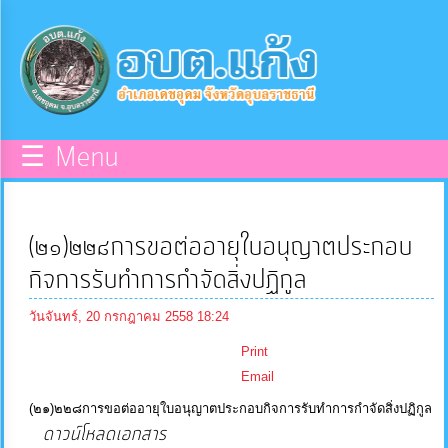
×
หน้า
close
หลัก
ข้อมูล
☰ Menu
พื้น
ฐาน
(๒๑)๒๒๘การขอต่ออายุใบอนุญาตประกอบ
บุคลากร
กิจการรับทำการกำจัดสิ่งปฏิกูล
วันจันทร์, 20 กรกฎาคม 2558 18:24
แผน
Print
ยุทธศาสตร์
Email
(๒๑)๒๒๘การขอต่ออายุใบอนุญาตประกอบกิจการรับทำการกำจัดสิ่งปฏิกูล
ข่าวสาร
ดาวน์โหลดเอกสาร