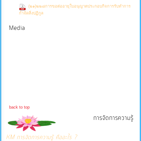
(๒๑)๒๒๘การขอต่ออายุใบอนุญาตประกอบกิจการรับทำการ
บริการ
(0 Downloads)
กำจัดสิ่งปฏิกูล
ข้อมูล
Media
การ
จัดการ
ความ
รู้
การ
ดำเนิน
งาน
back to top
การจัดการความรู้
การ
ให้
KM การจัดการความรู้ คืออะไร ?
บริการ