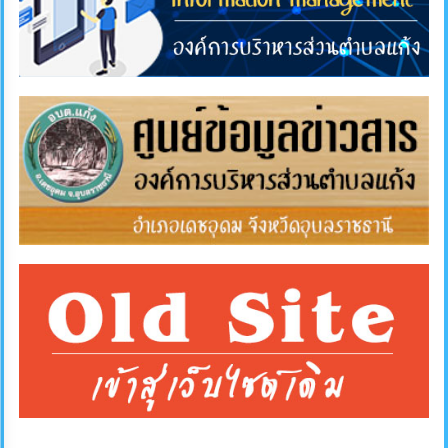
การ
ส่ง
เสริม
ความ
โปร่งใส
การ
จัด
ซื้อ
จัด
จ้าง
การ
เงิน
การ