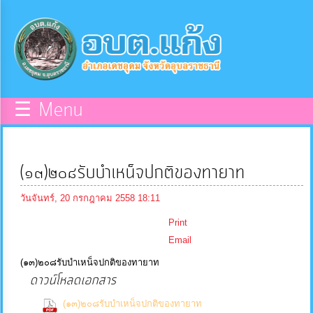
×
หน้า
close
หลัก
ข้อมูล
☰ Menu
พื้น
ฐาน
(๑๓)๒๐๘รับบำเหน็จปกติของทายาท
บุคลากร
วันจันทร์, 20 กรกฎาคม 2558 18:11
Print
แผน
Email
ยุทธศาสตร์
(๑๓)๒๐๘รับบำเหน็จปกติของทายาท
ดาวน์โหลดเอกสาร
ข่าวสาร
(0
(๑๓)๒๐๘รับบำเหน็จปกติของทายาท