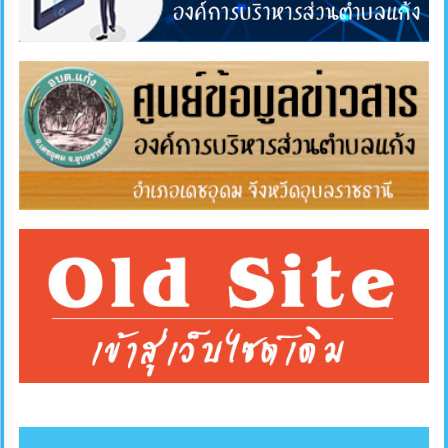
การ
ส่ง
เสริม
ความ
โปร่งใส
การ
จัด
ซื้อ
จัด
จ้าง
การ
เงิน
การ