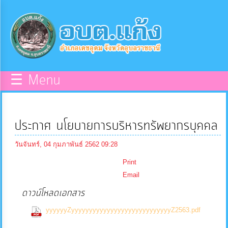
×
หน้า
close
หลัก
ข้อมูล
☰ Menu
พื้น
ฐาน
ประกาศ นโยบายการบริหารทรัพยากรบุคคล
บุคลากร
วันจันทร์, 04 กุมภาพันธ์ 2562 09:28
Print
แผน
Email
ยุทธศาสตร์
ดาวน์โหลดเอกสาร
yyyyyyZyyyyyyyyyyyyyyyyyyyyyyyyyyyyZ2563.pdf
ข่าวสาร
(0 Downloads)