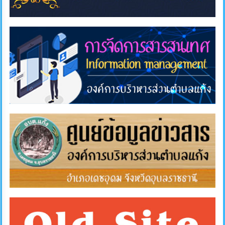
แผนการ
ใช้
จ่าย
งบ
ประมาณ
ประจำ
ปี
การ
บริหาร
และ
พัฒนา
ทรัพยากร
บุคคล