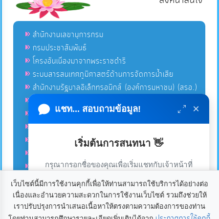
ลิงค์น่าสนใจ
สำนักงานเลขานุการกรม
กรมประชาสัมพันธ์
โครงอันเนื่องมาจากพระราชดำริ
ระบบสารสนเทศภูมิศาสตร์ด้านการจัดการน้ำเสีย
สำนักงานรัฐบาลอิเล็กทรอนิกส์ (องค์การมหาชน) (สรอ.)
โครงการอนุรักษ์พันธุกรรมพืชอันเนื่องมาจากพระราชดำริ
×
แชท... สอบถามข้อมูล!
คลังข่าวมหาไทย
คู่มือตาม พ.ร.บ.อำนวยความสดวกฯ
ฐานข้อมูลหน่วยงานภาครัฐ (INFO)
เริ่มต้นการสนทนา 👋
ศูนย์คุ้มครองผู้ใช้บริการทางการเงิน ศคง.
กรุณากรอกชื่อของคุณเพื่อเริ่มแชทกับเจ้าหน้าที่
ศูนย์อำนวยการบริหารจังหวัดชายแดนภาคใต้ ศอ.บต.
(เฉพาะในวันเวลาราชการ)
เว็บไซต์นี้มีการใช้งานคุกกี้เพื่อให้ท่านสามารถใช้บริการได้อย่างต่อ
เนื่องและอำนวยความสะดวกในการใช้งานเว็บไซต์ รวมถึงช่วยให้
เราใช้คุกกี้เพื่อเพิ่มประสบการณ์และความพึงพอใจในการใช้
ลิขสิทธิ์ © 2020-2021 องค์การบริหารส่วนตำบลแก้ง ขอสงวนไว้
เราปรับปรุงการนำเสนอเนื้อหาให้ตรงตามความต้องการของท่าน
ซึ่งสิทธิทั้งหมดบนเว็บไซต์นี้. องค์การบริหารส่วนตำบลแก้ง
งานเว็บไซต์ หากคุณกด “ยอมรับ” หรือใช้งานเว็บไซต์ของเรา
ประกาศการใช้คุกกี้
โดยท่านสามารถศึกษารายละเอียดเพิ่มเติมได้จาก