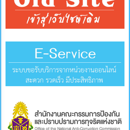
การ
ส่ง
เสริม
ความ
โปร่งใส
การ
จัด
ซื้อ
จัด
จ้าง
การ
เงิน
การ