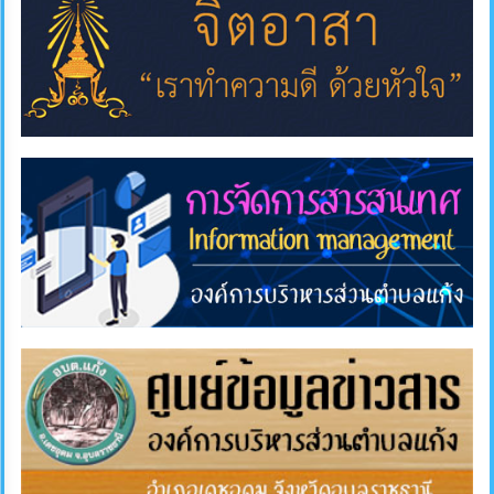
แผนการ
ใช้
จ่าย
งบ
ประมาณ
ประจำ
ปี
การ
บริหาร
และ
พัฒนา
ทรัพยากร
บุคคล