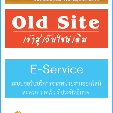
การ
ส่ง
เสริม
ความ
โปร่งใส
การ
จัด
ซื้อ
จัด
จ้าง
การ
เงิน
การ