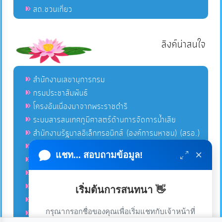
สถ.ชวนเที่ยว
ลิงค์น่าสนใจ
สำนักงานเลขานุการกรม
กรมประชาสัมพันธ์
โครงอันเนื่องมาจากพระราชดำริ
ระบบสารสนเทศภูมิศาสตร์ด้านการจัดการน้ำเสีย
สำนักงานรัฐบาลอิเล็กทรอนิกส์ (องค์การมหาชน) (สรอ.)
โครงการอนุรักษ์พันธุกรรมพืชอันเนื่องมาจากพระราชดำริ
×
แชท... สอบถามข้อมูล!
คลังข่าวมหาไทย
คู่มือตาม พ.ร.บ.อำนวยความสดวกฯ
ฐานข้อมูลหน่วยงานภาครัฐ (INFO)
เริ่มต้นการสนทนา 👋
ศูนย์คุ้มครองผู้ใช้บริการทางการเงิน ศคง.
กรุณากรอกชื่อของคุณเพื่อเริ่มแชทกับเจ้าหน้าที่
ศูนย์อำนวยการบริหารจังหวัดชายแดนภาคใต้ ศอ.บต.