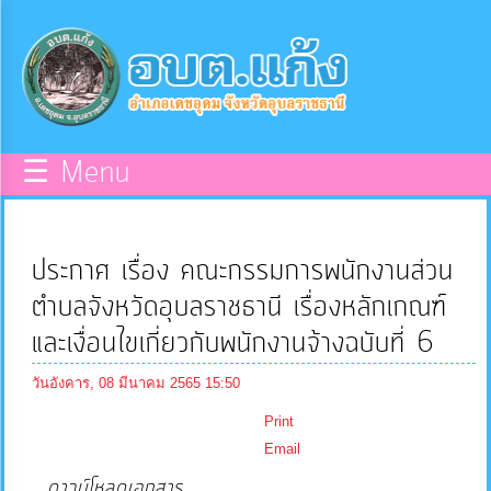
×
หน้า
close
หลัก
ข้อมูล
☰ Menu
พื้น
ฐาน
ประกาศ เรื่อง คณะกรรมการพนักงานส่วน
บุคลากร
ตำบลจังหวัดอุบลราชธานี เรื่องหลักเกณฑ์
และเงื่อนไขเกี่ยวกับพนักงานจ้างฉบับที่ 6
แผน
วันอังคาร, 08 มีนาคม 2565 15:50
ยุทธศาสตร์
Print
Email
ข่าวสาร
ดาวน์โหลดเอกสาร