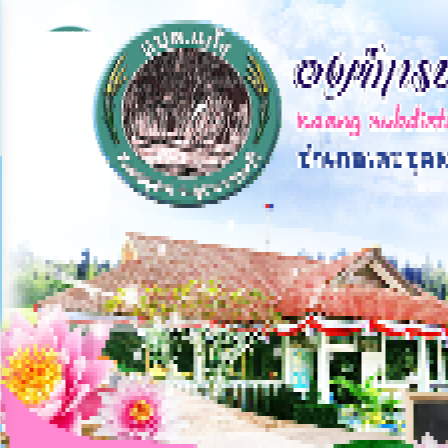
×
หน้า
close
หลัก
ข้อมูล
พื้น
ฐาน
บุคลากร
แผน
ยุทธศาสตร์
ข่าวสาร