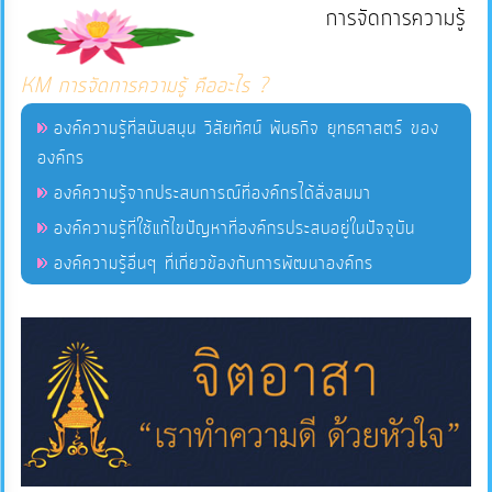
การจัดการความรู้
แผนการ
KM การจัดการความรู้ คืออะไร ?
ใช้
จ่าย
องค์ความรู้ที่สนับสนุน วิสัยทัศน์ พันธกิจ ยุทธศาสตร์ ของ
งบ
องค์กร
ประมาณ
องค์ความรู้จากประสบการณ์ที่องค์กรได้สั่งสมมา
ประจำ
องค์ความรู้ที่ใช้แก้ไขปัญหาที่องค์กรประสบอยู่ในปัจจุบัน
ปี
องค์ความรู้อื่นๆ ที่เกี่ยวข้องกับการพัฒนาองค์กร
การ
บริหาร
และ
พัฒนา
ทรัพยากร
บุคคล