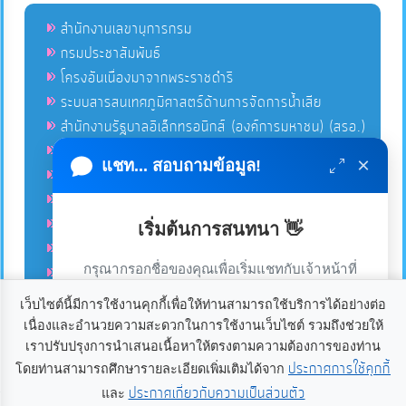
สำนักงานเลขานุการกรม
กรมประชาสัมพันธ์
โครงอันเนื่องมาจากพระราชดำริ
ระบบสารสนเทศภูมิศาสตร์ด้านการจัดการน้ำเสีย
สำนักงานรัฐบาลอิเล็กทรอนิกส์ (องค์การมหาชน) (สรอ.)
โครงการอนุรักษ์พันธุกรรมพืชอันเนื่องมาจากพระราชดำริ
×
แชท... สอบถามข้อมูล!
คลังข่าวมหาไทย
คู่มือตาม พ.ร.บ.อำนวยความสดวกฯ
ฐานข้อมูลหน่วยงานภาครัฐ (INFO)
เริ่มต้นการสนทนา 👋
ศูนย์คุ้มครองผู้ใช้บริการทางการเงิน ศคง.
กรุณากรอกชื่อของคุณเพื่อเริ่มแชทกับเจ้าหน้าที่
ศูนย์อำนวยการบริหารจังหวัดชายแดนภาคใต้ ศอ.บต.
(เฉพาะในวันเวลาราชการ)
เว็บไซต์นี้มีการใช้งานคุกกี้เพื่อให้ท่านสามารถใช้บริการได้อย่างต่อ
เนื่องและอำนวยความสะดวกในการใช้งานเว็บไซต์ รวมถึงช่วยให้
เราใช้คุกกี้เพื่อเพิ่มประสบการณ์และความพึงพอใจในการใช้
ลิขสิทธิ์ © 2020-2021 องค์การบริหารส่วนตำบลแก้ง ขอสงวนไว้
เราปรับปรุงการนำเสนอเนื้อหาให้ตรงตามความต้องการของท่าน
ซึ่งสิทธิทั้งหมดบนเว็บไซต์นี้. องค์การบริหารส่วนตำบลแก้ง
งานเว็บไซต์ หากคุณกด “ยอมรับ” หรือใช้งานเว็บไซต์ของเรา
ประกาศการใช้คุกกี้
โดยท่านสามารถศึกษารายละเอียดเพิ่มเติมได้จาก
อำเภอเดชอุดม จังหวัดอุบลราชธานี 34160. โทร 045-234021
ต่อ ถือว่าคุณยินยอมให้มีการใช้งานคุกกี้
อ่านเพิ่มเติม
ประกาศเกี่ยวกับความเป็นส่วนตัว
และ
เริ่มแชท
แฟกซ์ 045-234080 อีเมลล์
palad@kaeng.go.th
Power by
เว็บ