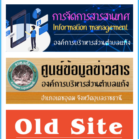
การ
ส่ง
เสริม
ความ
โปร่งใส
การ
จัด
ซื้อ
จัด
จ้าง
การ
เงิน
การ