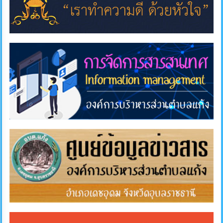
แผนการ
ใช้
จ่าย
งบ
ประมาณ
ประจำ
ปี
การ
บริหาร
และ
พัฒนา
ทรัพยากร
บุคคล