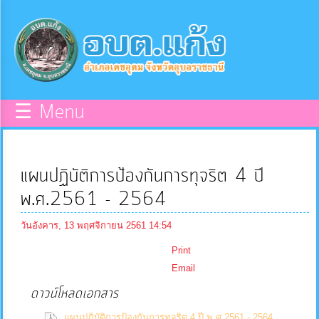
×
หน้า
close
หลัก
ข้อมูล
☰ Menu
พื้น
ฐาน
แผนปฏิบัติการป้องกันการทุจริต 4 ปี
บุคลากร
พ.ศ.2561 - 2564
วันอังคาร, 13 พฤศจิกายน 2561 14:54
แผน
Print
ยุทธศาสตร์
Email
ดาวน์โหลดเอกสาร
ข่าวสาร
(0
แผนปฏิบัติการป้องกันการทุจริต 4 ปี พ.ศ.2561 - 2564