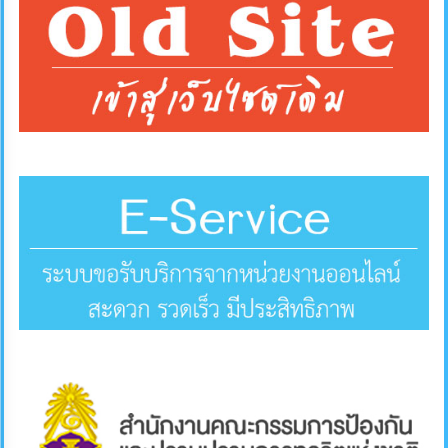
การ
ส่ง
เสริม
ความ
โปร่งใส
การ
จัด
ซื้อ
จัด
จ้าง
การ
เงิน
การ