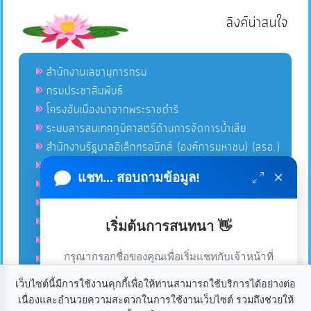
ลิงค์น่าสนใจ
สำนักงานเลขานุการกรม
กรมประชาสัมพันธ์
โครงอันเนื่องมาจากพระราชดำริ
ระบบสารสนเทศภูมิศาสตร์ด้านการจัดการน้ำเสีย
สำนักงานรัฐบาลอิเล็กทรอนิกส์ (องค์การมหาชน) (สรอ.)
โครงการอนุรักษ์พันธุกรรมพืชอันเนื่องมาจากพระราชดำริ
×
แชท... สอบถามข้อมูล!
คลังข่าวมหาไทย
คู่มือตาม พ.ร.บ.อำนวยความสดวกฯ
ฐานข้อมูลหน่วยงานภาครัฐ (INFO)
เริ่มต้นการสนทนา 👋
ศูนย์คุ้มครองผู้ใช้บริการทางการเงิน ศคง.
กรุณากรอกชื่อของคุณเพื่อเริ่มแชทกับเจ้าหน้าที่
ศูนย์อำนวยการบริหารจังหวัดชายแดนภาคใต้ ศอ.บต.
(เฉพาะในวันเวลาราชการ)
เว็บไซต์นี้มีการใช้งานคุกกี้เพื่อให้ท่านสามารถใช้บริการได้อย่างต่อ
เนื่องและอำนวยความสะดวกในการใช้งานเว็บไซต์ รวมถึงช่วยให้