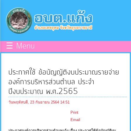
×
หน้า
close
หลัก
ข้อมูล
☰ Menu
พื้น
ฐาน
ประกาศใช้ ข้อบัญญัติงบประมาณรายจ่าย
บุคลากร
องค์การบริหารส่วนตำบล ประจำ
ปีงบประมาณ พ.ศ.2565
แผน
วันพฤหัสบดี, 23 กันยายน 2564 14:51
ยุทธศาสตร์
Print
Email
ข่าวสาร
ประกาศองค์การบริหารส่วนตำบลแก้ง เรื่อง ประกาศใช้ข้อบัญญัติงบ