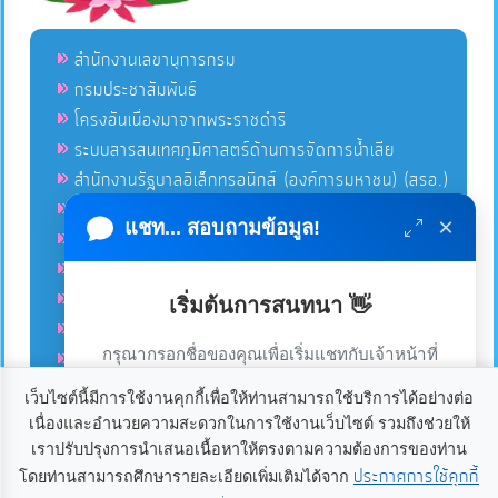
สำนักงานเลขานุการกรม
กรมประชาสัมพันธ์
โครงอันเนื่องมาจากพระราชดำริ
ระบบสารสนเทศภูมิศาสตร์ด้านการจัดการน้ำเสีย
สำนักงานรัฐบาลอิเล็กทรอนิกส์ (องค์การมหาชน) (สรอ.)
โครงการอนุรักษ์พันธุกรรมพืชอันเนื่องมาจากพระราชดำริ
×
แชท... สอบถามข้อมูล!
คลังข่าวมหาไทย
คู่มือตาม พ.ร.บ.อำนวยความสดวกฯ
ฐานข้อมูลหน่วยงานภาครัฐ (INFO)
เริ่มต้นการสนทนา 👋
ศูนย์คุ้มครองผู้ใช้บริการทางการเงิน ศคง.
กรุณากรอกชื่อของคุณเพื่อเริ่มแชทกับเจ้าหน้าที่
ศูนย์อำนวยการบริหารจังหวัดชายแดนภาคใต้ ศอ.บต.
(เฉพาะในวันเวลาราชการ)
เว็บไซต์นี้มีการใช้งานคุกกี้เพื่อให้ท่านสามารถใช้บริการได้อย่างต่อ
เนื่องและอำนวยความสะดวกในการใช้งานเว็บไซต์ รวมถึงช่วยให้
เราใช้คุกกี้เพื่อเพิ่มประสบการณ์และความพึงพอใจในการใช้
ลิขสิทธิ์ © 2020-2021 องค์การบริหารส่วนตำบลแก้ง ขอสงวนไว้
เราปรับปรุงการนำเสนอเนื้อหาให้ตรงตามความต้องการของท่าน
ซึ่งสิทธิทั้งหมดบนเว็บไซต์นี้. องค์การบริหารส่วนตำบลแก้ง
งานเว็บไซต์ หากคุณกด “ยอมรับ” หรือใช้งานเว็บไซต์ของเรา
ประกาศการใช้คุกกี้
โดยท่านสามารถศึกษารายละเอียดเพิ่มเติมได้จาก
อำเภอเดชอุดม จังหวัดอุบลราชธานี 34160. โทร 045-234021