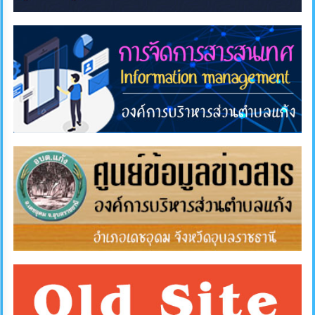
การ
ส่ง
เสริม
ความ
โปร่งใส
การ
จัด
ซื้อ
จัด
จ้าง
การ
เงิน
การ