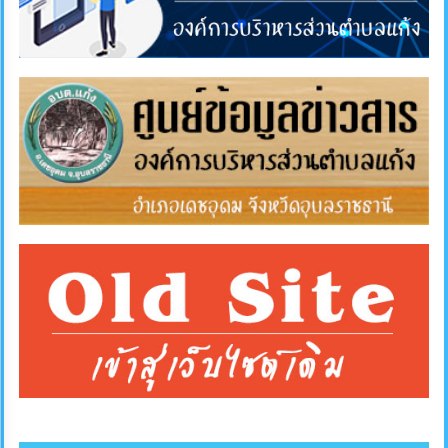
แผนการ
ใช้
จ่าย
งบ
ประมาณ
ประจำ
ปี
การ
บริหาร
และ
พัฒนา
ทรัพยากร
บุคคล