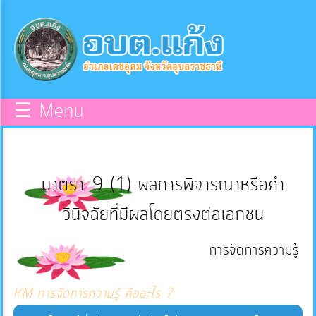
×
หน้า
close
หลัก
ข้อมูล
☰ Menu
พื้น
ฐาน
มาตรา 9 (1) ผลการพิจารณาหรือคำ
บุคลากร
วินิจฉัยที่มีผลโดยตรงต่อเอกชน
แผน
การจัดการความรู้
ยุทธศาสตร์
KM การจัดการความรู้ คืออะไร ?
ข่าวสาร