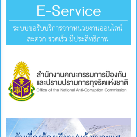
การ
ส่ง
เสริม
ความ
โปร่งใส
การ
จัด
ซื้อ
จัด
จ้าง
การ
เงิน
การ