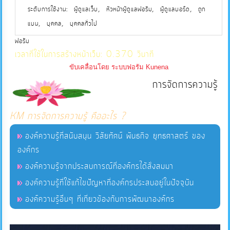
,
,
,
ระดับการใช้งาน:
ผู้ดูแลเว็บ
หัวหน้าผู้ดูแลฟอรัม
ผู้ดูแลบอร์ด
ถูก
การ
,
,
แบน
บุคคล
บุคคลทั่วไป
ส่ง
ฟอรัม
เสริม
เวลาที่ใช้ในการสร้างหน้าเว็บ: 0.370 วินาที
ความ
ขับเคลื่อนโดย
ระบบฟอรัม Kunena
โปร่งใส
การจัดการความรู้
การ
KM การจัดการความรู้ คืออะไร ?
จัด
ซื้อ
องค์ความรู้ที่สนับสนุน วิสัยทัศน์ พันธกิจ ยุทธศาสตร์ ของ
จัด
องค์กร
จ้าง
องค์ความรู้จากประสบการณ์ที่องค์กรได้สั่งสมมา
องค์ความรู้ที่ใช้แก้ไขปัญหาที่องค์กรประสบอยู่ในปัจจุบัน
การ
องค์ความรู้อื่นๆ ที่เกี่ยวข้องกับการพัฒนาองค์กร
เงิน
การ