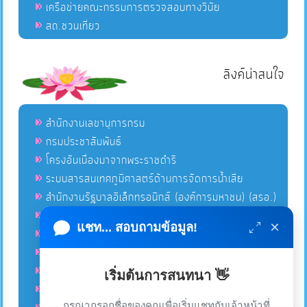
เครือข่ายคณะกรรมการตรวจสอบทางวินัย
สถ.ชวนเที่ยว
ลิงค์น่าสนใจ
สำนักงานเลขานุการกรม
กรมประชาสัมพันธ์
โครงอันเนื่องมาจากพระราชดำริ
ระบบสารสนเทศภูมิศาสตร์ด้านการจัดการน้ำเสีย
สำนักงานรัฐบาลอิเล็กทรอนิกส์ (องค์การมหาชน) (สรอ.)
โครงการอนุรักษ์พันธุกรรมพืชอันเนื่องมาจากพระราชดำริ
×
แชท... สอบถามข้อมูล!
คลังข่าวมหาไทย
คู่มือตาม พ.ร.บ.อำนวยความสดวกฯ
ฐานข้อมูลหน่วยงานภาครัฐ (INFO)
เริ่มต้นการสนทนา 👋
ศูนย์คุ้มครองผู้ใช้บริการทางการเงิน ศคง.
กรุณากรอกชื่อของคุณเพื่อเริ่มแชทกับเจ้าหน้าที่