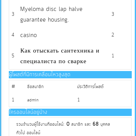
Myeloma disc lap halve
3
3
แผนการ
guarantee housing.
ใช้
จ่าย
casino
4
2
งบ
ประมาณ
Как отыскать сантехника и
5
1
ประจำ
специалиста по сварке
ปี
ผู้โพสต์ที่มีการเคลื่อนไหวสูงสุด
การ
#
ชื่อสมาชิก
ประวัติการโพสต์
บริหาร
1
1
admin
และ
พัฒนา
ใครออนไลน์อยู่บ้าง
ทรัพยากร
รวมจำนวนผู้ใช้งานที่ออนไลน์:
0
สมาชิก และ
68
บุคคล
บุคคล
ทั่วไป ออนไลน์