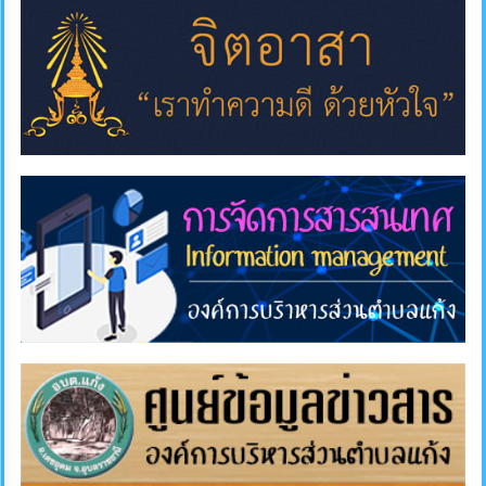
คลัง
แผนการ
ป้องกัน
การ
ทุจริต
การ
ดำเนิน
การ
เพื่อ
ป้องกัน
การ
ทุจริต
มาตรการ