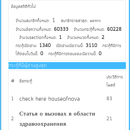
ข้อมูลสถิติทั่วไป
บริการ
ข้อมูล
1
จำนวนสมาชิกทั้งหมด:
สมาชิกรายล่าสุด:
admin
จำนวนข้อความทั้งหมด:
60333
จำนวนกระทู้ทั้งหมด:
60228
การ
จำนวนsectionทั้งหมด:
1
จำนวนหมวดทั้งหมด:
2
จัดการ
กระทู้เปิดอ่าน:
1340
เปิดอ่านเมื่อวานนี้:
3110
กระทู้ที่มีการ
ความ
โต้ตอบในวันนี้:
0
กระทู้ที่มีการตอบของเมื่อวานนี้:
0
รู้
กระทู้ที่มีผู้อ่านสูงสุด
ประวัติการ
การ
#
ชื่อกระทู้
โพสต์
ดำเนิน
งาน
check here houseofnova
1
83
การ
Статья о вызовах в области
2
21
ให้
здравоохранения.
บริการ