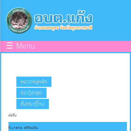
×
หน้า
close
หลัก
ข้อมูล
☰ Menu
พื้น
ฐาน
บุคลากร
หมวดหมู่หลัก
กระทู้ล่าสุด
แผน
ตั้งกระทู้ใหม่
ยุทธศาสตร์
ฟอรัม
ข่าวสาร
Kunena สถิติฟอรัม