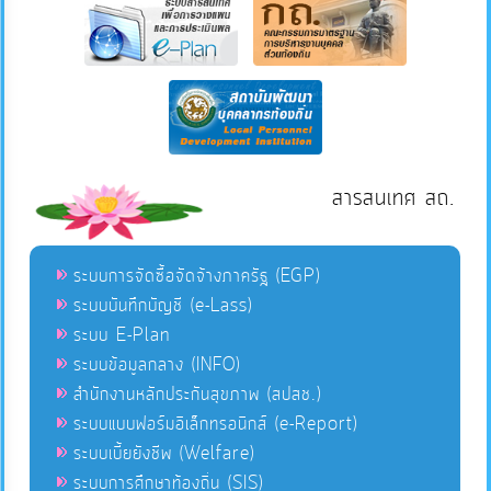
สารสนเทศ สถ.
ระบบการจัดซื้อจัดจ้างภาครัฐ (EGP)
ระบบบันทึกบัญชี (e-Lass)
ระบบ E-Plan
ระบบข้อมูลกลาง (INFO)
สำนักงานหลักประกันสุขภาพ (สปสช.)
ระบบแบบฟอร์มอิเล็กทรอนิกส์ (e-Report)
ระบบเบี้ยยังชีพ (Welfare)
ระบบการศึกษาท้องถิ่น (SIS)